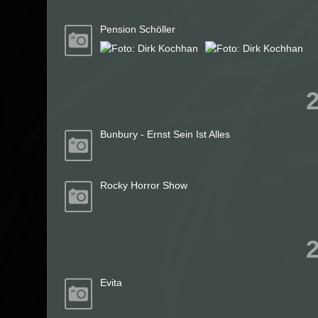
Pension Schöller
Bunbury - Ernst Sein Ist Alles
Rocky Horror Show
Evita